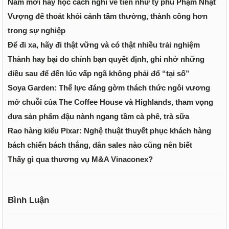
Năm mới hãy học cách nghĩ về tiền như tỷ phú Phạm Nhật
Vượng để thoát khỏi cảnh tầm thường, thành công hơn
trong sự nghiệp
Để đi xa, hãy đi thật vững và có thật nhiều trải nghiệm
Thành hay bại do chính bạn quyết định, ghi nhớ những
điều sau để đến lúc vấp ngã không phải đổ “tại số”
Soya Garden: Thế lực đáng gờm thách thức ngôi vương
mở chuỗi của The Coffee House và Highlands, tham vọng
đưa sản phẩm đậu nành ngang tầm cà phê, trà sữa
Rao hàng kiểu Pixar: Nghệ thuật thuyết phục khách hàng
bách chiến bách thắng, dân sales nào cũng nên biết
Thấy gì qua thương vụ M&A Vinaconex?
Bình Luận