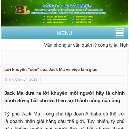
MENU
Văn phòng tư vấn quản lý công ty tại Nghệ
Trang Chủ
Tin tức Doanh nghiệp
Câu chuyện doanh nhân
Lời khuyên “sốc” của Jack Ma về việc làm giàu
Tháng Chín 04, 2019
Jack Ma đưa ra lời khuyên mỗi người hãy là chính
mình đừng bắt chước theo sự thành công của ông.
Tỷ phú Jack Ma – ông chủ tập đoàn Alibaba có thể coi
là doanh nhân giỏi hàng đầu thế giới. Tuy nhiên, tỷ phú
này không muốn mọi người thử và bắt chước thành