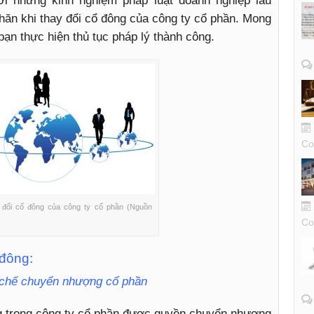
i những kinh nghiệm pháp luật doanh nghiệp lâu
hăn khi thay đổi cổ đông của công ty cổ phần. Mong
ạn thực hiện thủ tục pháp lý thành công.
Co
 đổi cổ đông của công ty cổ phần (Nguồn
Co
 đông:
chế chuyển nhượng cổ phần
g trong công ty cổ phần được quyền chuyển nhượng