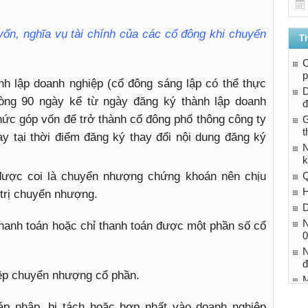
ốn, nghĩa vụ tài chính của các cổ đông khi chuyển
T
C
p
nh lập doanh nghiệp (cổ đông sáng lập có thể thực
D
vòng 90 ngày kể từ ngày đăng ký thành lập doanh
đ
chức góp vốn để trở thành cổ đông phổ thông công ty
t
ay tại thời điểm đăng ký thay đổi nội dung đăng ký
N
k
ược coi là chuyển nhượng chứng khoán nên chịu
Q
H
 trị chuyển nhượng.
D
N
hanh toán hoặc chỉ thanh toán được một phần số cổ
0
N
đ
ệp chuyển nhượng cổ phần.
M
n
áp nhập, bị tách hoặc hợp nhất vào doanh nghiệp