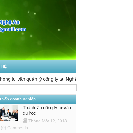
N HỆ
ư vấn quản lý công ty tại Nghệ An
-
Thủ tục thành lập công ty
ư vấn doanh nghiệp
Thành lập công ty tư vấn
du học
Tháng Một 12, 2018
(0) Comments