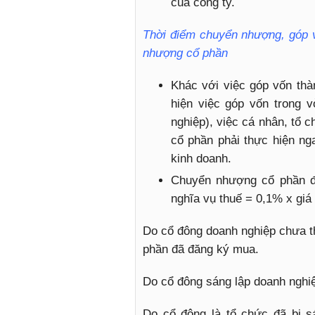
của công ty.
Thời điểm chuyển nhượng, góp v
nhượng cổ phần
Khác với việc góp vốn thà
hiện việc góp vốn trong 
nghiệp), việc cá nhân, tổ 
cổ phần phải thực hiện ng
kinh doanh.
Chuyển nhượng cổ phần đ
nghĩa vụ thuế = 0,1% x giá
Do cổ đông doanh nghiệp chưa t
phần đã đăng ký mua.
Do cổ đông sáng lập doanh nghi
Do cổ đông là tổ chức đã bị s