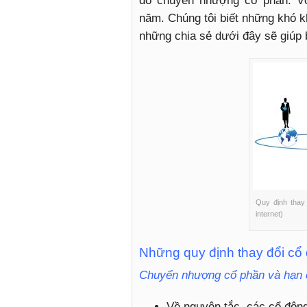
do chuyển nhượng cổ phần. Vớ
năm. Chúng tôi biết những khó k
những chia sẻ dưới đây sẽ giúp b
Quy định thay
internet)
Những quy định thay đổi cổ
Chuyển nhượng cổ phần và hạn 
Về nguyên tắc, các cổ đôn