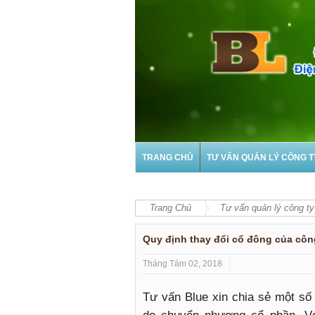
TRANG CHỦ
TƯ VẤN QUẢN LÝ CÔNG T
Trang Chủ
Tư vấn quản lý công ty
Quy định thay đổi cổ đông của côn
Tháng Tám 02, 2018
Tư vấn Blue xin chia sẻ một số 