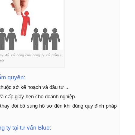
ay đổi cổ đông của công ty cổ phần (
et)
hẩm quyền:
huộc sở kế hoạch và đầu tư ..
và cấp giấy hẹn cho doanh nghiệp.
thay đổi bổ sung hồ sơ đến khi đúng quy định pháp
g ty tại tư vấn Blue: