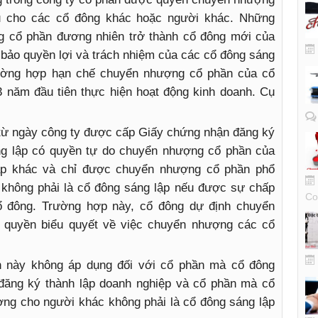
 cho các cổ đông khác hoặc người khác. Những
 cổ phần đương nhiên trở thành cổ đông mới của
 bảo quyền lợi và trách nhiệm của các cổ đông sáng
trường hợp hạn chế chuyển nhượng cổ phần của cổ
3 năm đầu tiên thực hiện hoạt động kinh doanh. Cụ
 từ ngày công ty được cấp Giấy chứng nhận đăng ký
ng lập có quyền tự do chuyển nhượng cổ phần của
ập khác và chỉ được chuyển nhượng cổ phần phổ
 không phải là cổ đông sáng lập nếu được sự chấp
Co
ổ đông. Trường hợp này, cổ đông dự định chuyển
 quyền biểu quyết về việc chuyển nhượng các cổ
h này không áp dụng đối với cổ phần mà cổ đông
 đăng ký thành lập doanh nghiệp và cổ phần mà cổ
ng cho người khác không phải là cổ đông sáng lập