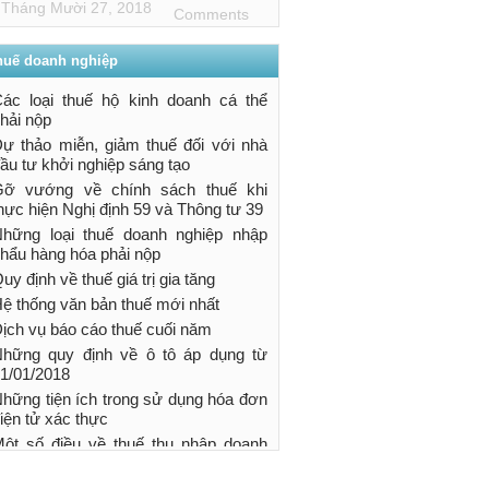
Tháng Mười 27, 2018
Comments
huế doanh nghiệp
ác loại thuế hộ kinh doanh cá thể
hải nộp
ự thảo miễn, giảm thuế đối với nhà
ầu tư khởi nghiệp sáng tạo
Gỡ vướng về chính sách thuế khi
hực hiện Nghị định 59 và Thông tư 39
hững loại thuế doanh nghiệp nhập
hẩu hàng hóa phải nộp
uy định về thuế giá trị gia tăng
ệ thống văn bản thuế mới nhất
ịch vụ báo cáo thuế cuối năm
hững quy định về ô tô áp dụng từ
1/01/2018
hững tiện ích trong sử dụng hóa đơn
iện tử xác thực
ột số điều về thuế thu nhập doanh
ghiệp