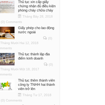
Thủ tục xin cấp giấy
chứng nhận đủ điều kiện
phòng cháy chữa cháy
Tháng Bảy 28, 2018
(0) Comments
Giấy phép cho lao động
nước ngoài
(0)
Tháng Mười Hai 12, 2018
mments
Thủ tục thành lập địa
điểm kinh doanh
(0)
Tháng Mười Một 18, 2017
mments
Thủ tục thêm thành viên
công ty TNHH hai thành
viên trở lên
Tháng Tư 17, 2018
(0) Comments