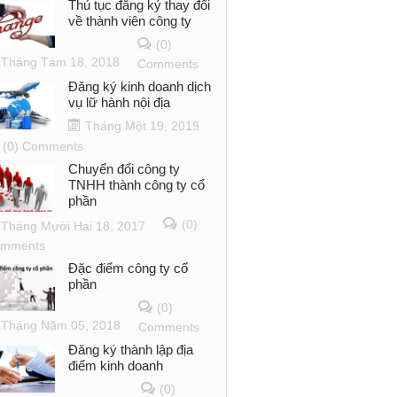
Thủ tục đăng ký thay đổi
về thành viên công ty
(0)
Tháng Tám 18, 2018
Comments
Đăng ký kinh doanh dịch
vụ lữ hành nội địa
Tháng Một 19, 2019
(0) Comments
Chuyển đổi công ty
TNHH thành công ty cổ
phần
(0)
Tháng Mười Hai 18, 2017
mments
Đặc điểm công ty cổ
phần
(0)
Tháng Năm 05, 2018
Comments
Đăng ký thành lập địa
điểm kinh doanh
(0)