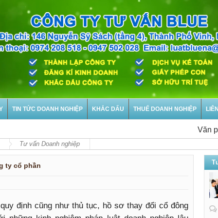
Y
TIN TỨC DOANH NGHIỆP
KHẮC DẤU
THUẾ DOANH NGHIỆP
LIÊ
Văn phòng t
Tư vấn Doanh nghiệp
T
g ty cổ phần
quy định cũng như thủ tục, hồ sơ thay đổi cổ đông