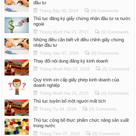
đầu tư
Tháng Bảy 30, 2019
(0) Comments
Thủ tục đăng ký giấy chứng nhận đầu tư ra nước
ngoài
Tháng Mười Hai 21, 2017
(0) Comments
Những điều cần biết về điều chỉnh giấy chứng
nhận đầu tư
Tháng Sáu 07, 2018
(0) Comments
Thay đổi nội dung đăng ký kinh doanh
Tháng Mười Một 23, 2018
(0) Comments
Quy trình xin cấp giấy phép kinh doanh của
doanh nghiệp
Tháng Mười Hai 24, 2019
(0) Comments
Thủ tục tuyên bố một người mất tích
Tháng Tư 04, 2018
(0) Comments
Thủ tục công bố thực phẩm chức năng sản xuất
trong nước
Tháng Tám 07, 2018
(0) Comments